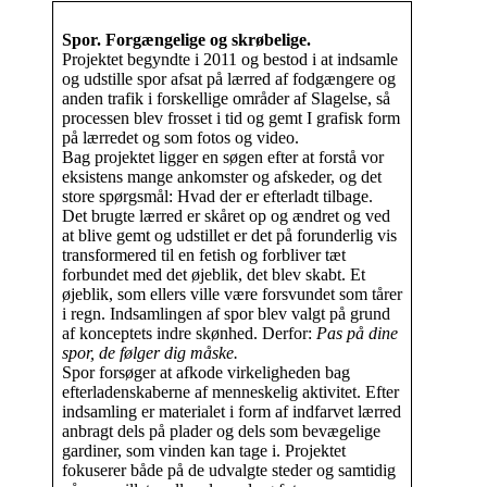
Spor. Forgængelige og skrøbelige.
Projektet begyndte i 2011 og bestod i at indsamle
og udstille spor afsat på lærred af fodgængere og
anden trafik i forskellige områder af Slagelse, så
processen blev frosset i tid og gemt I grafisk form
på lærredet og som fotos og video.
Bag projektet ligger en søgen efter at forstå vor
eksistens mange ankomster og afskeder, og det
store spørgsmål: Hvad der er efterladt tilbage.
Det brugte lærred er skåret op og ændret og ved
at blive gemt og udstillet er det på forunderlig vis
transformered til en fetish og forbliver tæt
forbundet med det øjeblik, det blev skabt. Et
øjeblik, som ellers ville være forsvundet som tårer
i regn. Indsamlingen af spor blev valgt på grund
af konceptets indre skønhed. Derfor:
Pas på dine
spor, de følger dig måske.
Spor forsøger at afkode virkeligheden bag
efterladenskaberne af menneskelig aktivitet. Efter
indsamling er materialet i form af indfarvet lærred
anbragt dels på plader og dels som bevægelige
gardiner, som vinden kan tage i. Projektet
fokuserer både på de udvalgte steder og samtidig