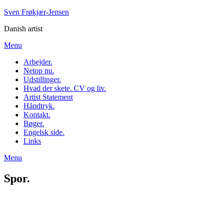
Skip
Sven Frøkjær-Jensen
to
Danish artist
content
Menu
Arbejder.
Netop nu.
Udstillinger.
Hvad der skete. CV og liv.
Artist Statement
Håndtryk.
Kontakt.
Bøger.
Engelsk side.
Links
Menu
Spor.