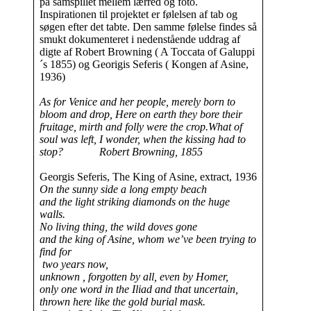
på samspillet mellem lærred og foto.
Inspirationen til projektet er følelsen af tab og
søgen efter det tabte. Den samme følelse findes så
smukt dokumenteret i nedenstående uddrag af
digte af Robert Browning ( A Toccata of Galuppi
´s 1855) og Georigis Seferis ( Kongen af Asine,
1936)
As for Venice
and her people, merely born to
bloom and drop, Here on earth they bore their
fruitage, mirth and folly were the crop.What of
soul was left, I wonder, when the kissing had to
stop?
Robert Browning, 1855
Georgis Seferis, The King of Asine, extract, 1936
On the sunny side a long empty beach
and the light striking diamonds on the huge
walls.
No living thing, the wild doves gone
and the king of Asine, whom we’ve been trying to
find for
two years now,
unknown , forgotten by all, even by Homer,
only one word in the Iliad and that uncertain,
thrown here like the gold burial mask.